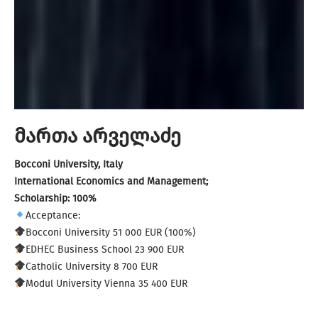
მართა არველაძე
ბოკონის უნივერსიტეტი ჩემი საოცნებო უნივერსიტეტი იყო.
LEAF-მა დიდი დახმარება გამიწია უნივერსიტეტების
შერჩევისა და განაცხადების მომზადების პროცესში, რამაც
Bocconi University, Italy
ყველაფერი ბევრად უფრო ორგანიზებული და მარტივი
International Economics and Management;
გახადა. უნივერსიტეტის არჩევისას ჩემთვის ყველაზე
Scholarship:
100%
მნიშვნელოვანი იყო აკადემიური ხარისხი, საერთაშორისო
Acceptance:
რეპუტაცია, გაცვლითი პროგრამების შესაძლებლობები და
Bocconi University 51 000 EUR (100%)
ძლიერი პროფესიული ქსელი. სკოლის პრეზიდენტობის
EDHEC Business School 23 900 EUR
პერიოდში გუნდების მართვა, პროექტების დაგეგმვა და
პარტნიორებთან კომუნიკაცია მომიწია, რამაც დამანახა,
Catholic University 8 700 EUR
რამდენად მაინტერესებს ლიდერობა, მენეჯმენტი და
Modul University Vienna 35 400 EUR
ორგანიზაციული პროცესები.