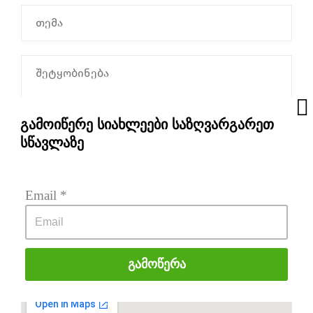
გამოიწერე სიახლეები საზღვარგარეთ
სწავლაზე
Email
 *
Please
leave
this
Გამოწერა
field
ᲛᲘᲡᲐᲛᲐᲠᲗᲘ ᲠᲣᲙᲐᲖᲔ
empty.