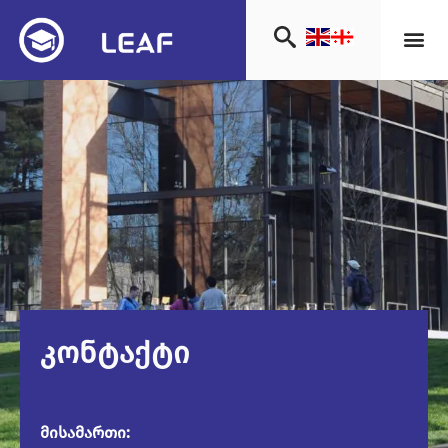
ᲙᲝᲜᲢᲐᲥᲢᲘ
მისამართი: