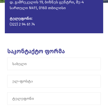
დ. გამრეკელის 19, ბიზნეს ცენტრი, მე-4
სართული N411, 0160 თბილისი
ტელეფონი:
(322) 2 94 61 74
ᲡᲐᲙᲝᲜᲢᲐᲥᲢᲝ ᲤᲝᲠᲛᲐ