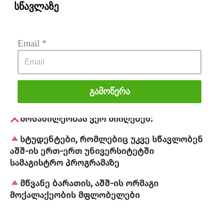
ბაკალავრიატის საფეხური;
სწავლაზე
TOEFL და GRE / GMAT გამოცდებისთვის
მზაობა (გამოცდების ჩაბარება
Email
 *
შესაძლებელია სააპლიკაციო პროცესშიც)
ზოგიერთ მიმართულებას დასჭირდება
აკადემური ნაშრომის ნიმუში ან პორტფოლიო
Გამოწერა
მონაწილეობას ვერ მიიღებენ:
სტუდენტები, რომლებიც უკვე სწავლობენ
აშშ-ის ერთ-ერთ უნივერსიტეტში
სამაგისტრო პროგრამაზე
მწვანე ბარათის, აშშ-ის ორმაგი
მოქალაქეობის მფლობელები