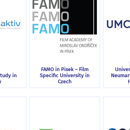
FAMO in Pisek – Film
Univer
Study in
Specific University in
Neumark
y
Czech