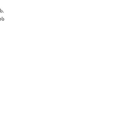
ს.
ოს